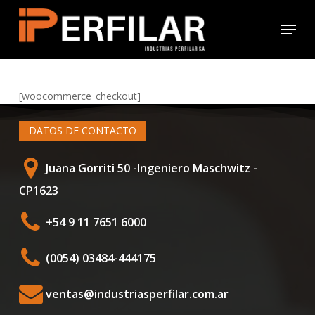
Skip
Menu
to
Close
main
Menu
content
[woocommerce_checkout]
DATOS DE CONTACTO
Juana Gorriti 50 -Ingeniero Maschwitz -
CP1623
+54 9 11 7651 6000
(0054) 03484-444175
ventas@industriasperfilar.com.ar